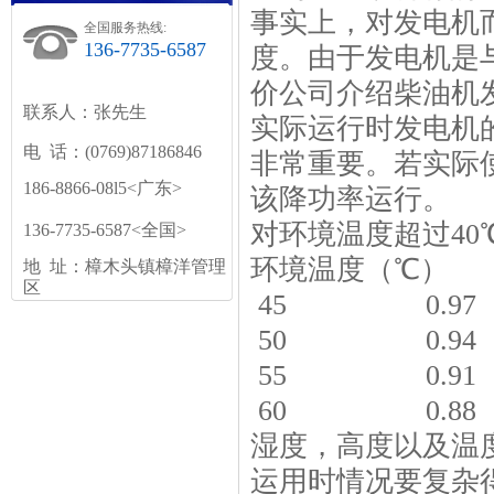
事实上，对发电机
全国服务热线:
136-7735-6587
度。由于发电机是
价公司介绍
柴油机
联系人：张先生
实际运行时发电机的
电 话：(0769)87186846
非常重要。若实际
186-8866-08l5<广东>
该降功率运行。
对环境温度超过4
136-7735-6587<全国>
环境温度（℃） 
地 址：樟木头镇樟洋管理
区
45 0.97
50 0.94
55 0.91
60 0.88
湿度，高度以及温
运用时情况要复杂