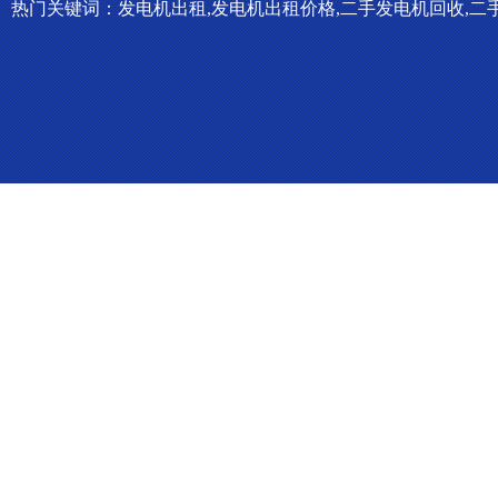
热门关键词：
发电机出租
,
发电机出租价格
,
二手发电机回收
,
二