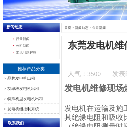
新闻动态
首页
> 新闻动态 > 公司新闻
行业新闻
东莞发电机维
公司新闻
常见问题解答
推荐产品分类
人气：
3500
发表时
>
品牌发电机出租
发电机维修现场
>
功率段发电机出租
>
特殊机型发电机出租
发电机在运输及施
>
发电机组控制系统
其绝缘电阻和吸收
联系我们
（绝缘电阻测量时间R