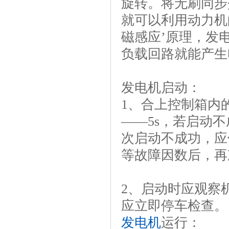
旋转。将无刷同步
就可以利用动力机
磁感应’原理，发
负载回路就能产生
发电机启动：
1、合上控制箱内
——5s，若启动不
次启动不成功，应
等故障因数后，再
2、启动时应观察
应立即停车检查。
发电机
运行：