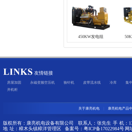
450KW发电组
50
友情链接
房屋加固
永磁变频空压机
验针机
皮带流水线
冷库
集
并机柜
关于康亮机电
|
康亮机电产品
版权所有：康亮机电设备有限公司 联系人：张先生 手 机：136-77
地 址：樟木头镇樟洋管理区 备案号：
粤ICP备17022984号
网址：