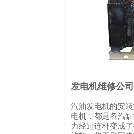
发电机维修公司
汽油发电机的安装
电机，都是各汽缸
力经过连杆变成了